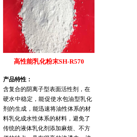
高性能乳化粉末
SH-R570
产品特性
：
含复合的阴
离子型表面活性剂
，
在
硬水中稳定，能促使水包油型乳化
剂的生成
，
能迅速将油性体系的材
料
乳化成水性体系的材料，避免了
传统的液体乳化剂添加麻烦、不方