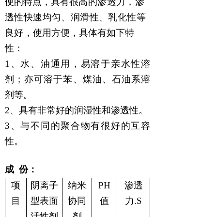
便的特点，具有
很高的渗透力，渗
透性快速均匀
、
润滑性、乳化性
等
良好
，
使用方便，具体
有
如下
特
性
：
1、水、油通用，
易溶于亲水性溶
剂；亦可溶于苯、煤油、石油系溶
剂等。
2、具有
非常好的润湿性和渗透性
。
3、
与不同的聚合物有很好的
互
容
性
。
成
份：
项
阴
离子
纳米
PH
渗透
目
型表面
协同
值
力
.S
活性剂
剂