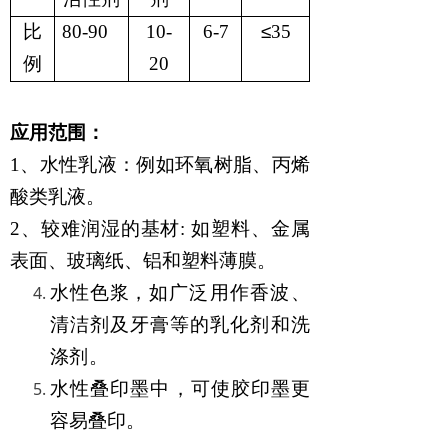
比
80-90
10-
6-7
≤
35
例
20
应用
范围：
1、
水性乳液：例如
环氧树脂、
丙烯
酸类乳液
。
2、
较难润湿的基材
: 如塑料、金属
表面、玻璃纸、铝和塑料薄膜
。
水性色浆
，如
广泛用作香波、
清洁剂及牙膏等的乳化剂和洗
涤剂。
水性叠印墨中，可使胶印墨更
容易叠印
。