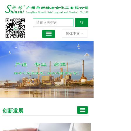
首页
员工天地
关于新稀
绿色环保
끠
产品中心
创新发展
끀
简体中文
ꀅ
持续发展
新闻中心
技术支持
资料下载
联系我们
끀
创新发展