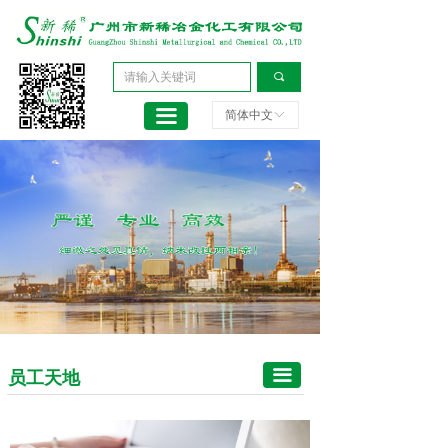
首页
员工天地
关于新稀
绿色环保
끠
产品中心
创新发展
끀
简体中文
ꀅ
持续发展
新闻中心
技术支持
资料下载
联系我们
끀
员工天地